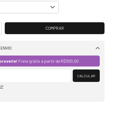
 ENVIO
Alterar CEP
proveite!
Frete grátis a partir de
R$300,00
CALCULAR
EP