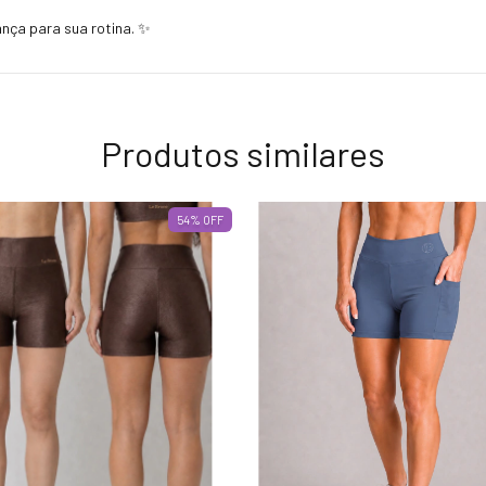
nça para sua rotina. ✨
Produtos similares
54
%
OFF