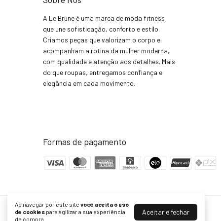
A Le Brune é uma marca de moda fitness
que une sofisticação, conforto e estilo.
Criamos peças que valorizam o corpo e
acompanham a rotina da mulher moderna,
com qualidade e atenção aos detalhes. Mais
do que roupas, entregamos confiança e
elegância em cada movimento.
Formas de pagamento
Ao navegar por este site
você aceita o uso
Aceitar e fechar
Le Brune oficial
de cookies
para agilizar a sua experiência
de compra.