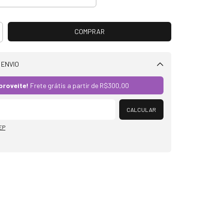
 ENVIO
Alterar CEP
proveite!
Frete grátis a partir de
R$300,00
CALCULAR
EP