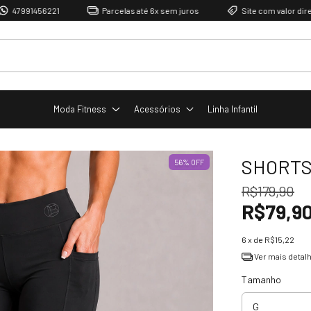
1456221
Parcelas até 6x sem juros
Site com valor direto de fá
Moda Fitness
Acessórios
Linha Infantil
SHORTS
56
%
OFF
R$179,90
R$79,9
6
x de
R$15,22
Ver mais detal
Tamanho