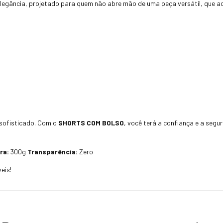
e elegância, projetado para quem não abre mão de uma peça versátil, que 
n sofisticado. Com o
SHORTS COM BOLSO
, você terá a confiança e a seg
ra:
300g
Transparência:
Zero
eis!