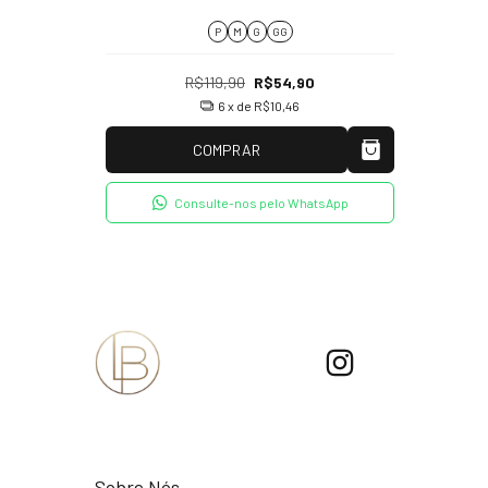
P
M
G
GG
R$119,90
R$54,90
6
x de
R$10,46
COMPRAR
Consulte-nos pelo WhatsApp
Sobre Nós