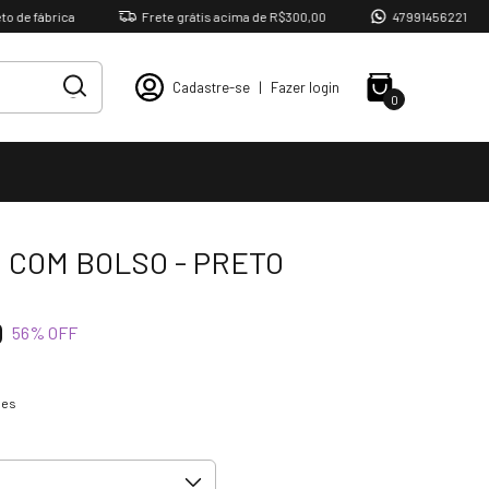
brica
Frete grátis acima de R$300,00
47991456221
Cadastre-se
|
Fazer login
0
 COM BOLSO - PRETO
0
56
% OFF
hes