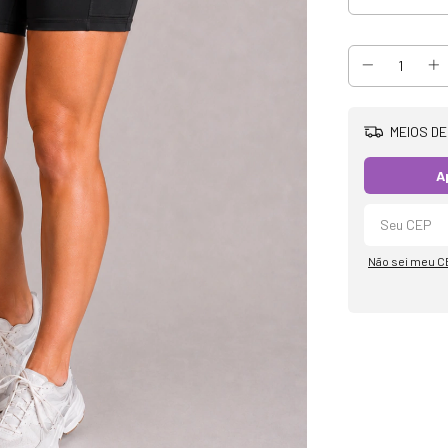
MEIOS DE
A
Não sei meu C