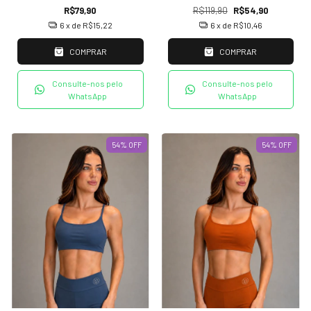
R$79,90
R$119,90
R$54,90
6
x de
R$15,22
6
x de
R$10,46
COMPRAR
COMPRAR
Consulte-nos pelo
Consulte-nos pelo
WhatsApp
WhatsApp
54
%
OFF
54
%
OFF