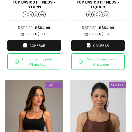
TOP BÁSICO FITNESS -
TOP BÁSICO FITNESS -
STORM
LIQUOR
P
M
G
GG
P
M
G
GG
R$119,90
R$54,90
R$119,90
R$54,90
6
x de
R$10,46
6
x de
R$10,46
COMPRAR
COMPRAR
Consulte-nos pelo
Consulte-nos pelo
WhatsApp
WhatsApp
54
%
OFF
54
%
OFF