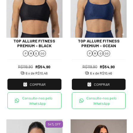
TOP ALLURE FITNESS
TOP ALLURE FITNESS
PREMIUM - BLACK
PREMIUM - OCEAN
P
M
G
GG
P
M
G
GG
R$119,90
R$54,90
R$119,90
R$54,90
6
x de
R$10,46
6
x de
R$10,46
COMPRAR
COMPRAR
Consulte-nos pelo
Consulte-nos pelo
WhatsApp
WhatsApp
54
%
OFF