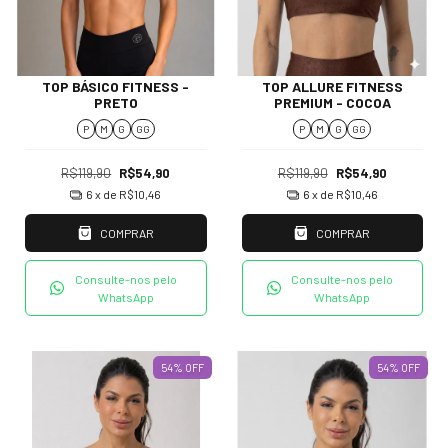
TOP BÁSICO FITNESS -
TOP ALLURE FITNESS
PRETO
PREMIUM - COCOA
P
M
G
GG
P
M
G
GG
R$119,90
R$54,90
R$119,90
R$54,90
6
x de
R$10,46
6
x de
R$10,46
COMPRAR
COMPRAR
Consulte-nos pelo
Consulte-nos pelo
WhatsApp
WhatsApp
54
%
OFF
54
%
OFF