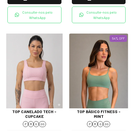
Consulte-nos pelo
Consulte-nos pelo
WhatsApp
WhatsApp
54
%
OFF
TOP CANELADO TECH -
TOP BÁSICO FITNESS -
CUPCAKE
MINT
P
M
G
GG
P
M
G
GG