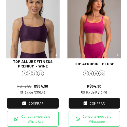
TOP ALLURE FITNESS
TOP AEROBIC - BLUSH
PREMIUM - WINE
P
M
G
GG
P
M
G
GG
R$119,90
R$54,90
R$54,90
6
x de
R$10,46
6
x de
R$10,46
COMPRAR
COMPRAR
Consulte-nos pelo
Consulte-nos pelo
WhatsApp
WhatsApp