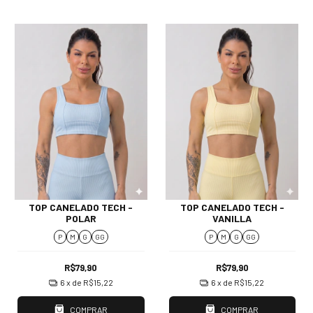
TOP CANELADO TECH -
TOP CANELADO TECH -
POLAR
VANILLA
P
M
G
GG
P
M
G
GG
R$79,90
R$79,90
6
x de
R$15,22
6
x de
R$15,22
COMPRAR
COMPRAR