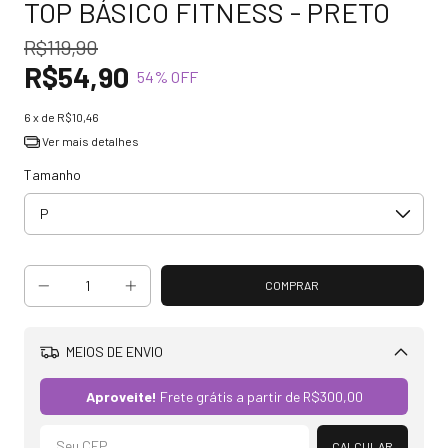
TOP BÁSICO FITNESS - PRETO
R$119,90
R$54,90
54
% OFF
6
x de
R$10,46
Ver mais detalhes
Tamanho
MEIOS DE ENVIO
Alterar CEP
Aproveite!
Frete grátis a partir de
R$300,00
CALCULAR