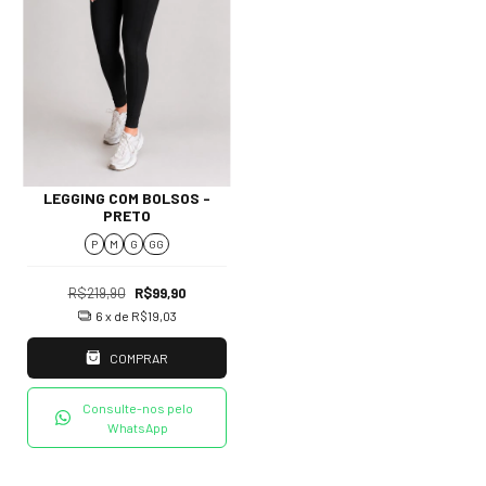
LEGGING COM BOLSOS -
PRETO
P
M
G
GG
R$219,90
R$99,90
6
x de
R$19,03
COMPRAR
Consulte-nos pelo
WhatsApp