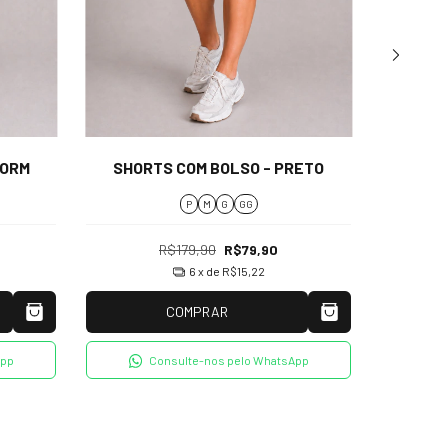
SHO
TORM
SHORTS COM BOLSO - PRETO
P
M
G
GG
R$179,90
R$79,90
6
x de
R$15,22
COMPRAR
App
Consulte-nos pelo WhatsApp