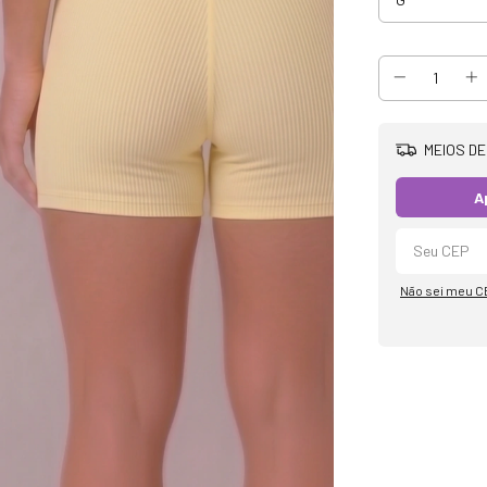
MEIOS DE
A
Não sei meu C