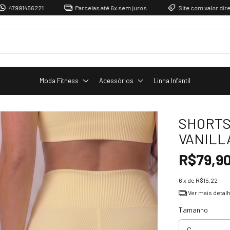
6221
Parcelas até 6x sem juros
Site com valor direto de fábri
Moda Fitness
Acessórios
Linha Infantil
SHORTS
VANILL
R$79,9
6
x de
R$15,22
Ver mais detal
Tamanho