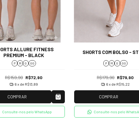
ORTS ALLURE FITNESS
SHORTS COM BOLSO - S
PREMIUM - BLACK
P
M
G
GG
P
M
G
GG
R$159,90
R$72,90
R$179,90
R$79,90
6
x de
R$13,89
6
x de
R$15,22
COMPRAR
COMPRAR
Consulte-nos pelo WhatsApp
Consulte-nos pelo Whats