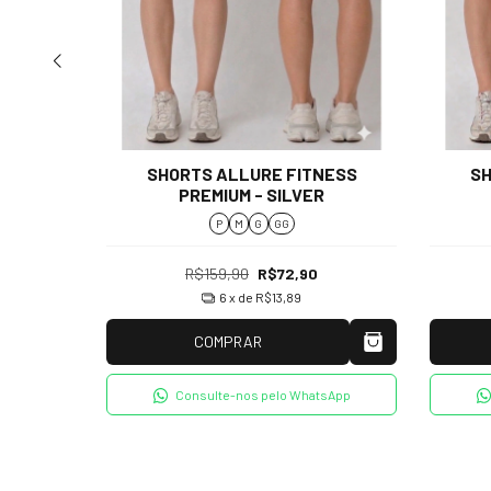
NESS
SHORTS ALLURE FITNESS
SH
PREMIUM - SILVER
P
M
G
GG
R$159,90
R$72,90
6
x de
R$13,89
COMPRAR
tsApp
Consulte-nos pelo WhatsApp