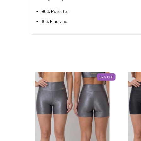
90% Poliéster
10% Elastano
54
%
OFF
54
%
OFF