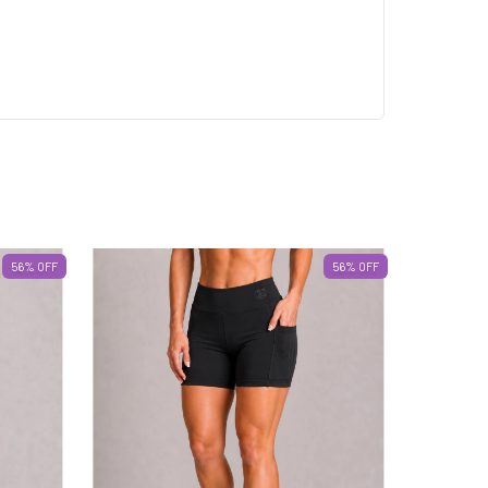
56
%
OFF
56
%
OFF