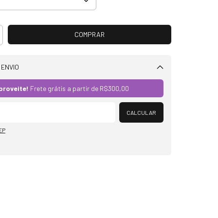
 ENVIO
Alterar CEP
proveite!
Frete grátis a partir de
R$300,00
CALCULAR
EP