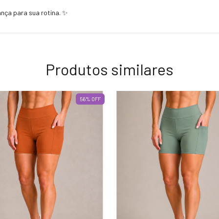
nça para sua rotina. ✨
Produtos similares
56
%
OFF