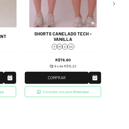
SHORTS CANELADO TECH -
SHO
INT
VANILLA
P
M
G
GG
R$79,90
6
x de
R$15,22
COMPRAR
App
Consulte-nos pelo WhatsApp