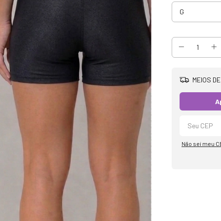
MEIOS DE
A
Não sei meu C