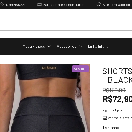
221
Parcelas até 6x sem juros
Site com valor direto de fábrica
Moda Fitness
Acessórios
Linha Infantil
SHORTS
54
%
OFF
- BLAC
R$159,90
R$72,9
6
x de
R$13,89
Ver mais detal
Tamanho