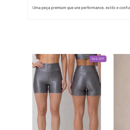
Uma peça premium que une performance, estilo e confia
56
%
OFF
54
%
OFF