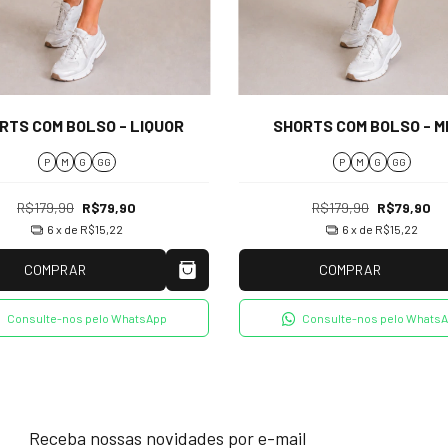
RTS COM BOLSO - LIQUOR
SHORTS COM BOLSO - M
P
M
G
GG
P
M
G
GG
R$179,90
R$79,90
R$179,90
R$79,90
6
x de
R$15,22
6
x de
R$15,22
COMPRAR
COMPRAR
Consulte-nos pelo WhatsApp
Consulte-nos pelo Whats
Receba nossas novidades por e-mail