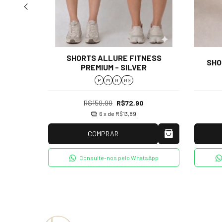
SHORTS ALLURE FITNESS
PRETO
SHO
PREMIUM - SILVER
P
M
G
GG
R$159,90
R$72,90
6
x de
R$13,89
COMPRAR
tsApp
Consulte-nos pelo WhatsApp