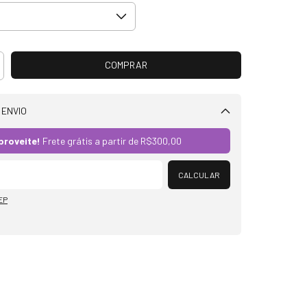
 ENVIO
Alterar CEP
proveite!
Frete grátis a partir de
R$300,00
CALCULAR
EP