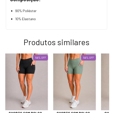
90% Poliéster
10% Elastano
Produtos similares
56
%
OFF
56
%
OFF
SHORTS COM BOLSO -
SHORTS COM BOLSO -
SHOR