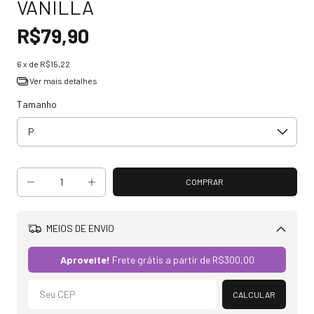
VANILLA
R$79,90
6
x de
R$15,22
Ver mais detalhes
Tamanho
MEIOS DE ENVIO
Alterar CEP
Aproveite!
Frete grátis a partir de
R$300,00
CALCULAR