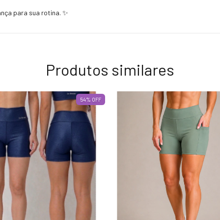
nça para sua rotina. ✨
Produtos similares
54
%
OFF