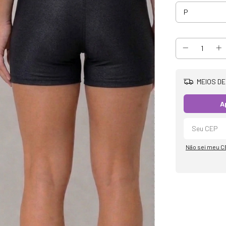
MEIOS DE
A
Não sei meu C