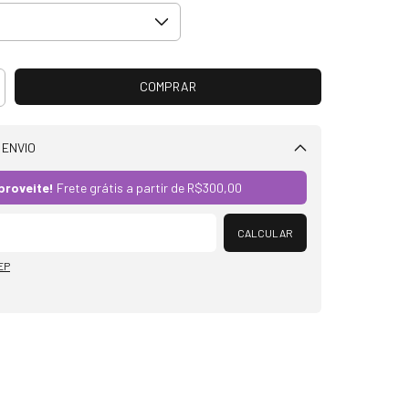
 ENVIO
Alterar CEP
proveite!
Frete grátis a partir de
R$300,00
CALCULAR
EP