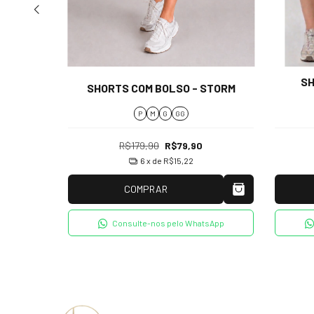
CH -
SH
SHORTS COM BOLSO - STORM
P
M
G
GG
R$179,90
R$79,90
6
x de
R$15,22
COMPRAR
tsApp
Consulte-nos pelo WhatsApp