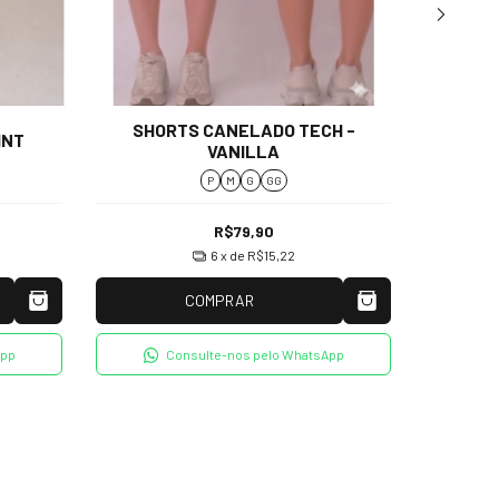
SHORTS CANELADO TECH -
INT
SHOR
VANILLA
P
M
G
GG
R$79,90
6
x de
R$15,22
COMPRAR
App
Consulte-nos pelo WhatsApp