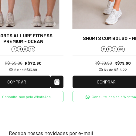
ORTS ALLURE FITNESS
SHORTS COM BOLSO - M
PREMIUM - OCEAN
P
M
G
GG
P
M
G
GG
R$159,90
R$72,90
R$179,90
R$79,90
6
x de
R$13,89
6
x de
R$15,22
COMPRAR
COMPRAR
Consulte-nos pelo WhatsApp
Consulte-nos pelo Whats
Receba nossas novidades por e-mail