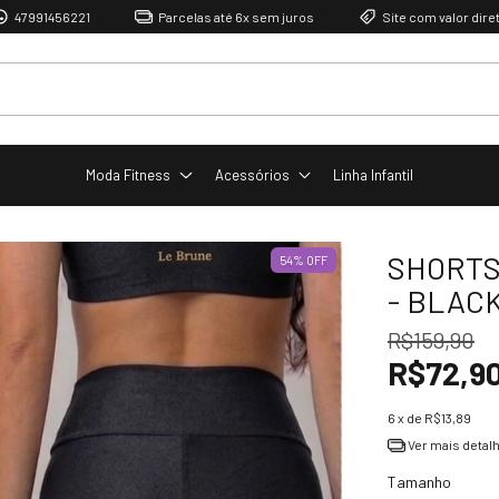
21
Parcelas até 6x sem juros
Site com valor direto de fábrica
Moda Fitness
Acessórios
Linha Infantil
SHORTS
54
%
OFF
- BLAC
R$159,90
R$72,9
6
x de
R$13,89
Ver mais detal
Tamanho