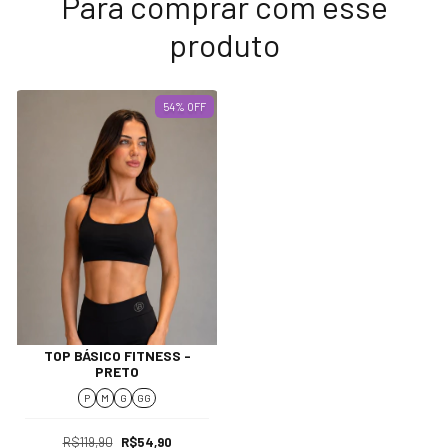
Para comprar com esse
produto
54
%
OFF
TOP BÁSICO FITNESS -
PRETO
P
M
G
GG
R$119,90
R$54,90