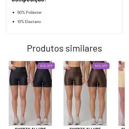
90% Poliéster
10% Elastano
Produtos similares
54
%
OFF
54
%
OFF
SHORTS ALLURE
SHORTS ALLURE
SHO