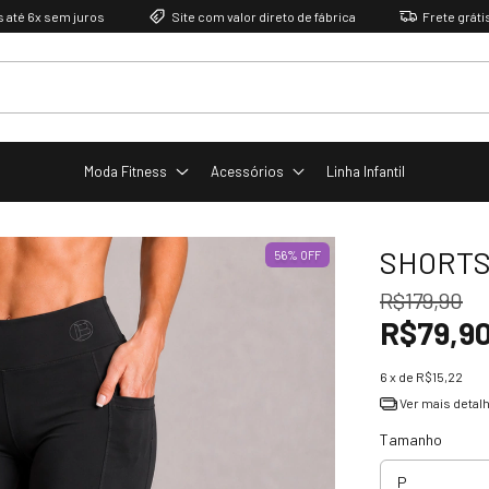
6x sem juros
Site com valor direto de fábrica
Frete grátis aci
Moda Fitness
Acessórios
Linha Infantil
SHORTS
56
%
OFF
R$179,90
R$79,9
6
x de
R$15,22
Ver mais detal
Tamanho