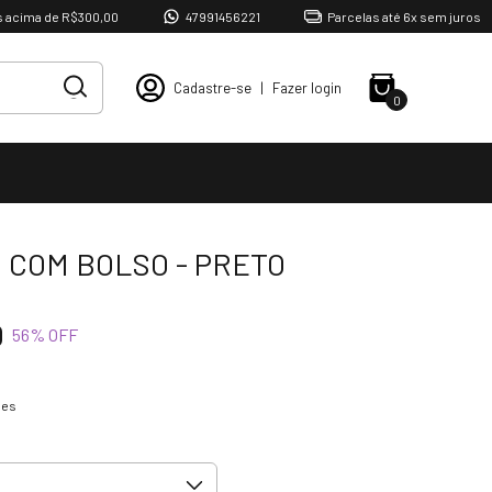
ma de R$300,00
47991456221
Parcelas até 6x sem juros
Cadastre-se
|
Fazer login
0
 COM BOLSO - PRETO
0
56
% OFF
hes