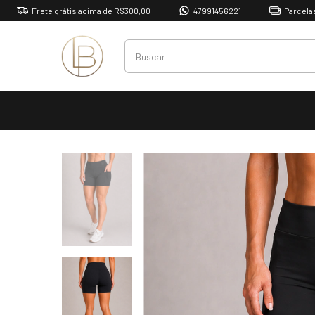
Frete grátis acima de R$300,00
47991456221
Parcelas até 