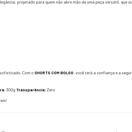
e elegância, projetado para quem não abre mão de uma peça versátil, que 
n sofisticado. Com o
SHORTS COM BOLSO
, você terá a confiança e a seg
ra:
300g
Transparência:
Zero
eis!