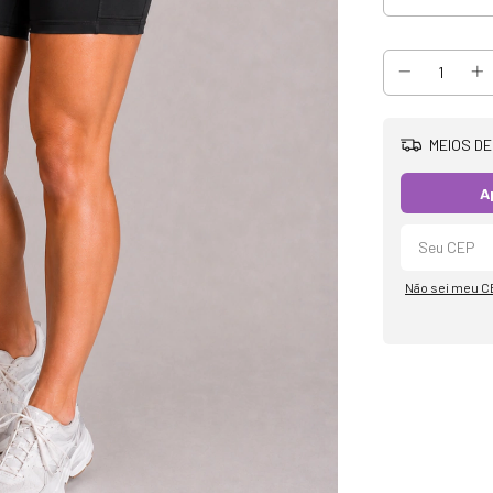
MEIOS DE
A
Não sei meu C