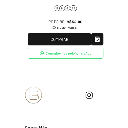
P
M
G
GG
R$119,90
R$54,90
6
x de
R$10,46
COMPRAR
Consulte-nos pelo WhatsApp
Sobre Nós