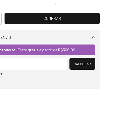
 ENVIO
Alterar CEP
proveite!
Frete grátis a partir de
R$300,00
CALCULAR
EP