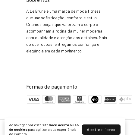
A Le Brune é uma marca de moda fitness
que une sofisticação, conforto e estilo.
Criamos peças que valorizam o corpo e
acompanham a rotina da mulher moderna,
com qualidade e atenção aos detalhes. Mais
do que roupas, entregamos confiança e
elegância em cada movimento.
Formas de pagamento
Ao navegar por este site
você aceita o uso
Aceitar e fechar
Le Brune oficial
de cookies
para agilizar a sua experiência
de compra.