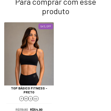
Para comprar com esse
produto
54
%
OFF
TOP BÁSICO FITNESS -
PRETO
P
M
G
GG
R$119,90
R$54,90