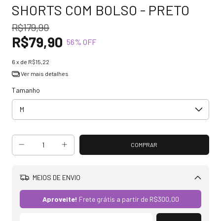
SHORTS COM BOLSO - PRETO
R$179,90
R$79,90
56
% OFF
6
x de
R$15,22
Ver mais detalhes
Tamanho
MEIOS DE ENVIO
Alterar CEP
Aproveite!
Frete grátis a partir de
R$300,00