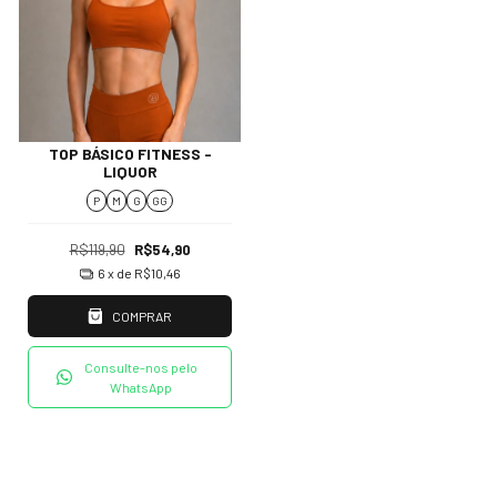
TOP BÁSICO FITNESS -
LIQUOR
P
M
G
GG
R$119,90
R$54,90
6
x de
R$10,46
COMPRAR
Consulte-nos pelo
WhatsApp