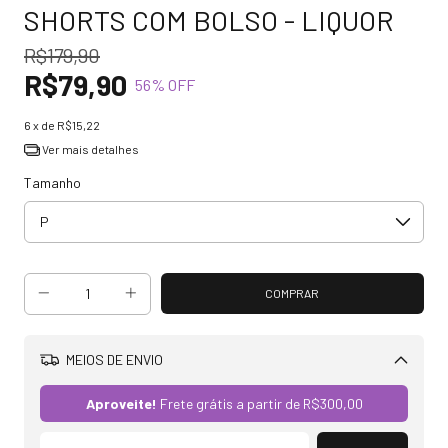
SHORTS COM BOLSO - LIQUOR
R$179,90
R$79,90
56
% OFF
6
x de
R$15,22
Ver mais detalhes
Tamanho
MEIOS DE ENVIO
Alterar CEP
Aproveite!
Frete grátis a partir de
R$300,00