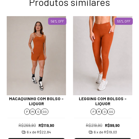
Produtos similares
56
%
OFF
55
%
OFF
MACAQUINHO COM BOLSO -
LEGGING COM BOLSOS -
LIQUOR
LIQUOR
P
M
G
GG
P
M
G
GG
R$269,90
R$119,90
R$219,90
R$99,90
6
x de
R$22,84
6
x de
R$19,03