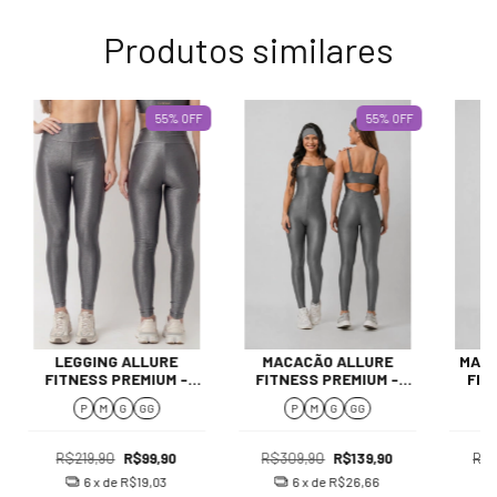
Produtos similares
55
%
OFF
55
%
OFF
LEGGING ALLURE
MACACÃO ALLURE
MACA
FITNESS PREMIUM -
FITNESS PREMIUM -
FIT
SILVER
SILVER
P
M
G
GG
P
M
G
GG
R$219,90
R$99,90
R$309,90
R$139,90
R$2
6
x de
R$19,03
6
x de
R$26,66