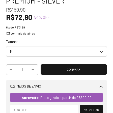
PREMIUM - SILVER
R$159,90
R$72,90
54
% OFF
6
x de
R$13,89
Ver mais detalhes
Tamanho
MEIOS DE ENVIO
Alterar CEP
Aproveite!
Frete grátis a partir de
R$300,00
CALCULAR