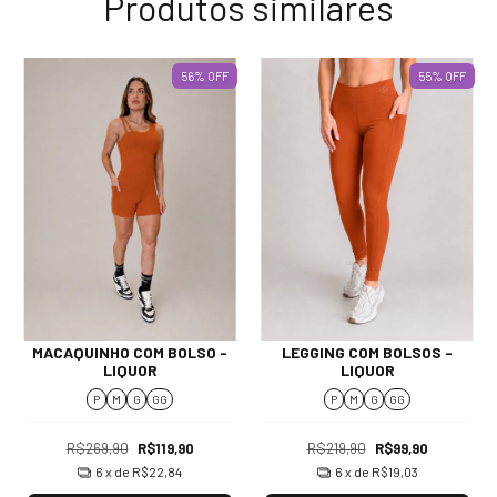
Produtos similares
56
%
OFF
55
%
OFF
MACAQUINHO COM BOLSO -
LEGGING COM BOLSOS -
LIQUOR
LIQUOR
P
M
G
GG
P
M
G
GG
R$269,90
R$119,90
R$219,90
R$99,90
6
x de
R$22,84
6
x de
R$19,03