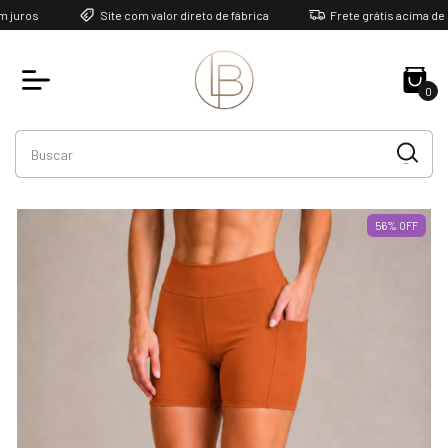
Site com valor direto de fábrica
Frete grátis acima de R$300
0
56
%
OFF