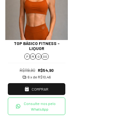
TOP BÁSICO FITNESS -
LIQUOR
P
M
G
GG
R$119,90
R$54,90
6
x de
R$10,46
COMPRAR
Consulte-nos pelo
WhatsApp