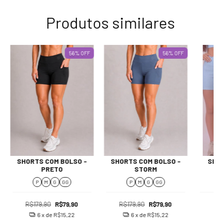
Produtos similares
56
%
OFF
56
%
OFF
SHORTS COM BOLSO -
SHORTS COM BOLSO -
SHO
PRETO
STORM
T
P
M
G
GG
P
M
G
GG
R$179,90
R$79,90
R$179,90
R$79,90
6
x de
R$15,22
6
x de
R$15,22