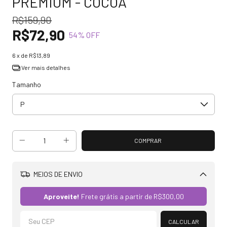
PREMIUM - COCOA
R$159,90
R$72,90
54
% OFF
6
x de
R$13,89
Ver mais detalhes
Tamanho
MEIOS DE ENVIO
Alterar CEP
Aproveite!
Frete grátis a partir de
R$300,00
CALCULAR