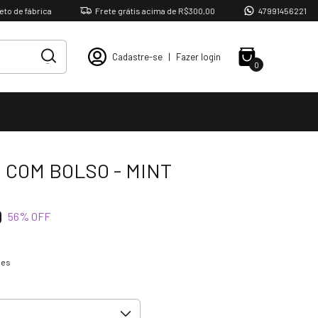
fábrica
Frete grátis acima de R$300,00
47991456221
Cadastre-se
|
Fazer login
0
 COM BOLSO - MINT
0
56
% OFF
hes