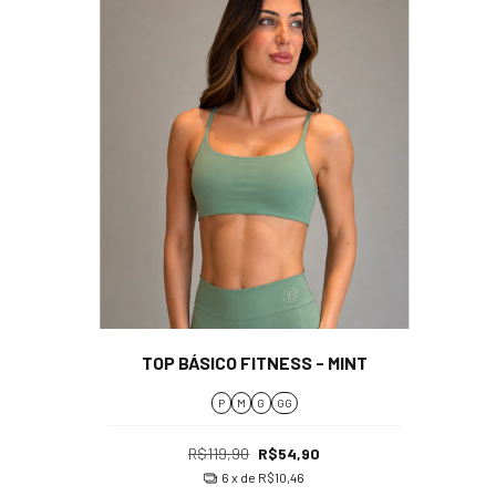
TOP BÁSICO FITNESS - MINT
P
M
G
GG
R$119,90
R$54,90
6
x de
R$10,46