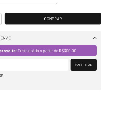
 ENVIO
Alterar CEP
proveite!
Frete grátis a partir de
R$300,00
CALCULAR
EP