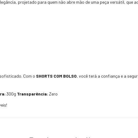
e elegância, projetado para quem não abre mão de uma peça versátil, que 
n sofisticado. Com o
SHORTS COM BOLSO
, você terá a confiança e a seg
ra:
300g
Transparência:
Zero
eis!