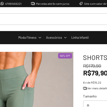
91456221
Parcelas até 6x sem juros
Site com valor direto de 
Moda Fitness
Acessórios
Linha Infantil
SHORTS
56
%
OFF
R$179,90
R$79,9
6
x de
R$15,22
Ver mais detal
Tamanho