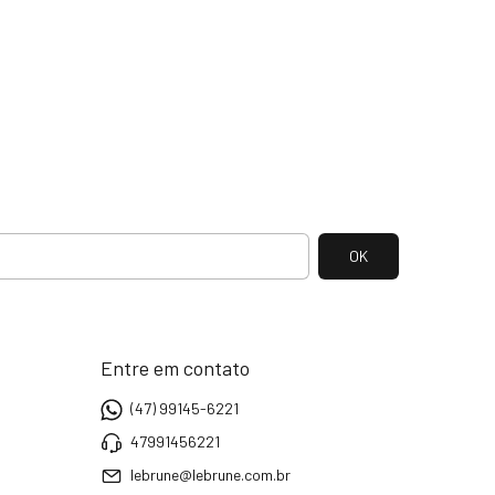
Entre em contato
(47) 99145-6221
47991456221
lebrune@lebrune.com.br