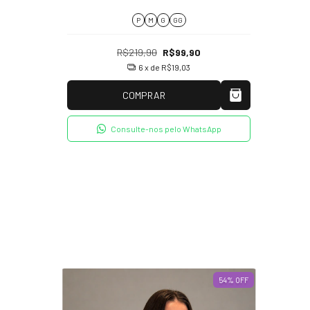
P
M
G
GG
R$219,90
R$99,90
6
x de
R$19,03
COMPRAR
Consulte-nos pelo WhatsApp
54
%
OFF