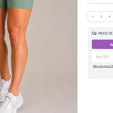
MEIOS DE
A
Não sei meu C