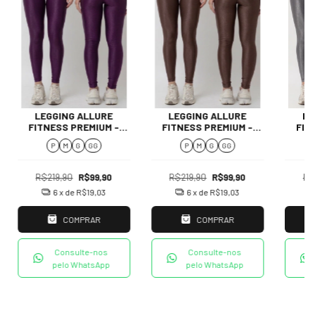
LEGGING ALLURE
LEGGING ALLURE
LE
FITNESS PREMIUM -
FITNESS PREMIUM -
FIT
WINE
COCOA
P
M
G
GG
P
M
G
GG
R$219,90
R$99,90
R$219,90
R$99,90
R$
6
x de
R$19,03
6
x de
R$19,03
COMPRAR
COMPRAR
Consulte-nos
Consulte-nos
pelo WhatsApp
pelo WhatsApp