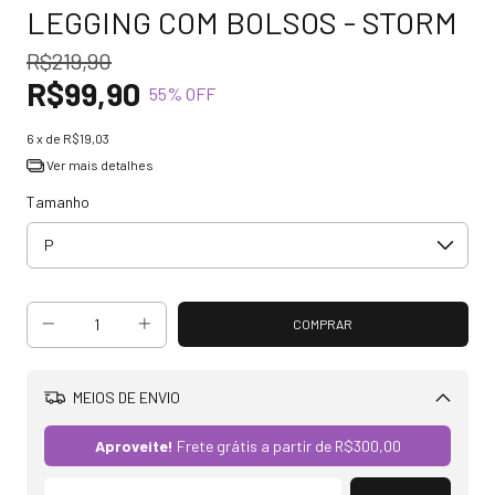
LEGGING COM BOLSOS - STORM
R$219,90
R$99,90
55
% OFF
6
x de
R$19,03
Ver mais detalhes
Tamanho
MEIOS DE ENVIO
Alterar CEP
Aproveite!
Frete grátis a partir de
R$300,00