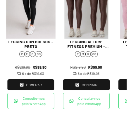
LEGGING COM BOLSOS -
LEGGING ALLURE
LEG
PRETO
FITNESS PREMIUM -
TE
COCOA
P
M
G
GG
P
M
G
GG
R$219,90
R$99,90
R$219,90
R$99,90
6
x de
R$19,03
6
x de
R$19,03
COMPRAR
COMPRAR
Consulte-nos
Consulte-nos
pelo WhatsApp
pelo WhatsApp