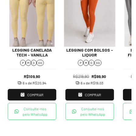
LEGGING CANELADA
LEGGING COM BOLSOS -
LE
TECH - VANILLA
LIQUOR
FIT
P
M
G
GG
P
M
G
GG
R$109,90
R$219,90
R$99,90
R$
6
x de
R$20,94
6
x de
R$19,03
COMPRAR
COMPRAR
Consulte-nos
Consulte-nos
pelo WhatsApp
pelo WhatsApp