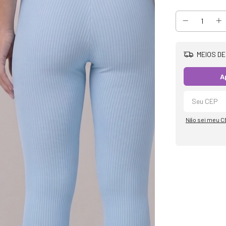
MEIOS DE
A
Não sei meu C