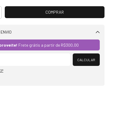
 ENVIO
Alterar CEP
proveite!
Frete grátis a partir de
R$300,00
CALCULAR
EP