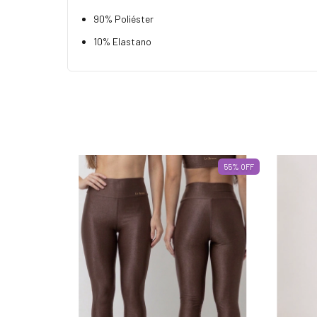
90% Poliéster
10% Elastano
55
%
OFF
55
%
OFF