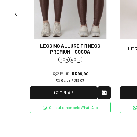
NESS
LEGGING ALLURE FITNESS
LEG
PREMIUM - COCOA
P
M
G
GG
R$219,90
R$99,90
6
x de
R$19,03
COMPRAR
tsApp
Consulte-nos pelo WhatsApp