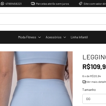
56221
Parcelas até 6x sem juros
Site com valor direto de fábri
Moda Fitness
Acessórios
Linha Infantil
LEGGIN
R$109,
6
x de
R$20,94
Ver mais detal
Tamanho