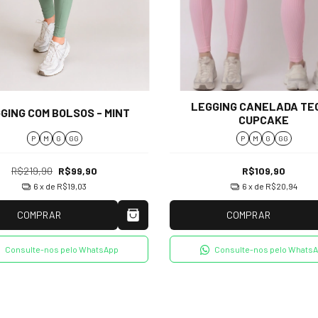
LEGGING CANELADA TEC
GING COM BOLSOS - MINT
CUPCAKE
P
M
G
GG
P
M
G
GG
R$219,90
R$99,90
R$109,90
6
x de
R$19,03
6
x de
R$20,94
COMPRAR
COMPRAR
Consulte-nos pelo WhatsApp
Consulte-nos pelo Whats