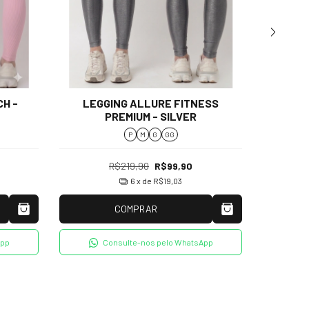
H -
LEGGING ALLURE FITNESS
LEG
PREMIUM - SILVER
P
M
G
GG
R$219,90
R$99,90
6
x de
R$19,03
COMPRAR
App
Consulte-nos pelo WhatsApp