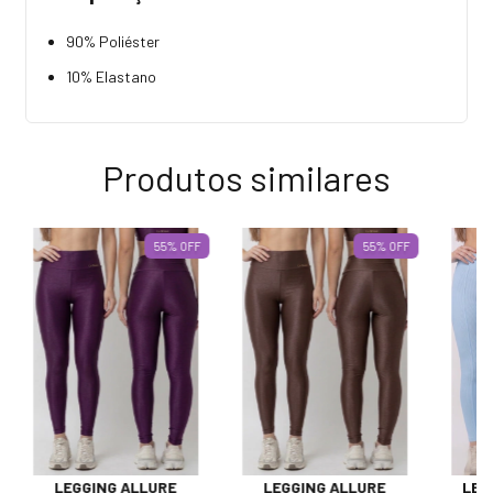
90% Poliéster
10% Elastano
Produtos similares
55
%
OFF
55
%
OFF
LEGGING ALLURE
LEGGING ALLURE
LEG