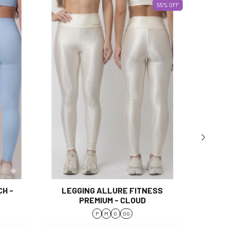
55
%
OFF
H -
LEGGING ALLURE FITNESS
LEGGI
PREMIUM - CLOUD
P
M
G
GG