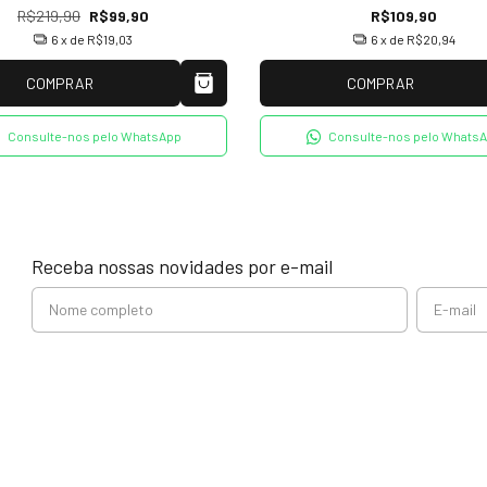
R$219,90
R$99,90
R$109,90
6
x de
R$19,03
6
x de
R$20,94
COMPRAR
COMPRAR
Consulte-nos pelo WhatsApp
Consulte-nos pelo Whats
Receba nossas novidades por e-mail