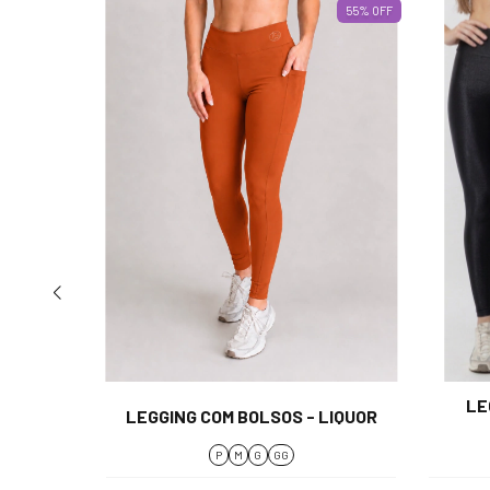
55
%
OFF
55
%
OFF
NESS
LE
LEGGING COM BOLSOS - LIQUOR
P
M
G
GG