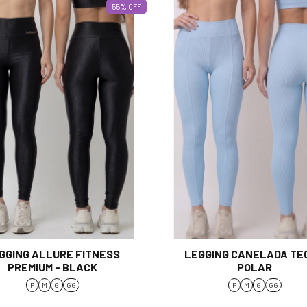
55
%
OFF
GGING ALLURE FITNESS
LEGGING CANELADA TEC
PREMIUM - BLACK
POLAR
P
M
G
GG
P
M
G
GG