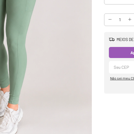
MEIOS DE
A
Não sei meu C