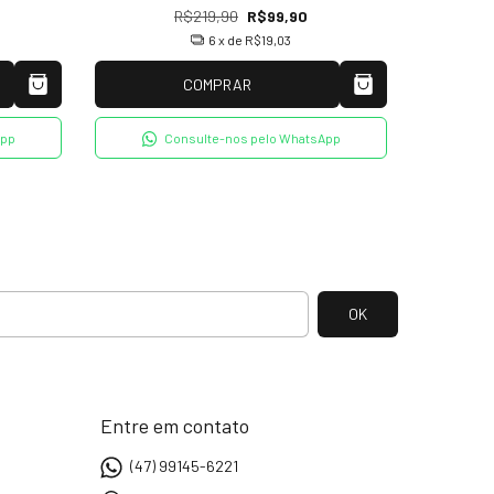
R$219,90
R$99,90
6
x de
R$19,03
COMPRAR
App
Consulte-nos pelo WhatsApp
Entre em contato
(47) 99145-6221