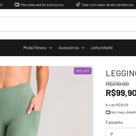
Parcelas até 6x sem juros
Site com valor direto de fábrica
Moda Fitness
Acessórios
Linha Infantil
LEGGIN
55
%
OFF
R$219,90
R$99,9
6
x de
R$19,03
Ver mais detal
Tamanho