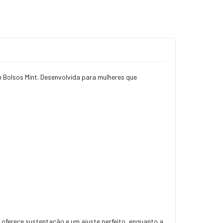
m Bolsos Mint. Desenvolvida para mulheres que
 oferece sustentação e um ajuste perfeito, enquanto a