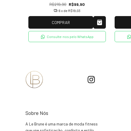
R$219,90
R$99,90
6
x de
R$19,03
COMPRAR
tsApp
Consulte-nos pelo WhatsApp
Sobre Nós
A Le Brune é uma marca de moda fitness
que une sofisticação, conforto e estilo.