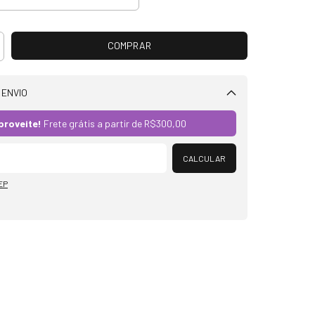
 ENVIO
Alterar CEP
proveite!
Frete grátis a partir de
R$300,00
CALCULAR
EP