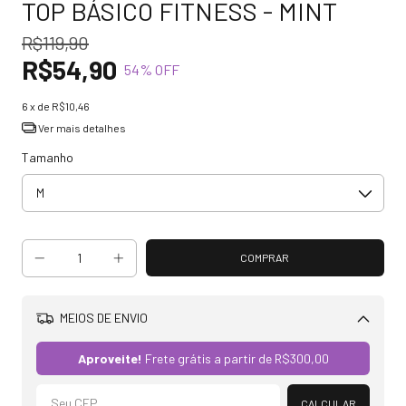
TOP BÁSICO FITNESS - MINT
R$119,90
R$54,90
54
% OFF
6
x de
R$10,46
Ver mais detalhes
Tamanho
MEIOS DE ENVIO
Alterar CEP
Aproveite!
Frete grátis a partir de
R$300,00
CALCULAR