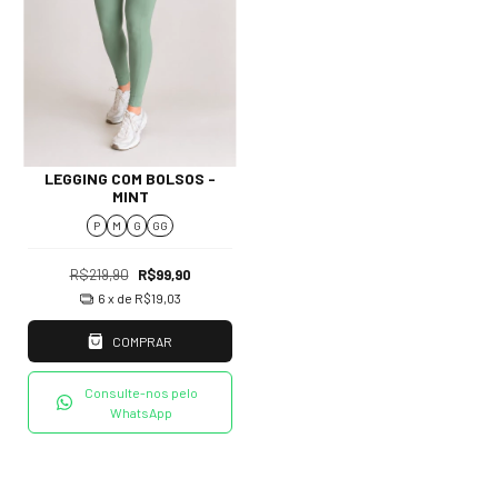
LEGGING COM BOLSOS -
MINT
P
M
G
GG
R$219,90
R$99,90
6
x de
R$19,03
COMPRAR
Consulte-nos pelo
WhatsApp