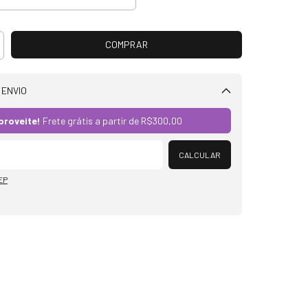
 ENVIO
Alterar CEP
proveite!
Frete grátis a partir de
R$300,00
CALCULAR
EP