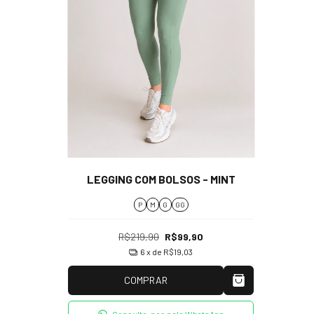
LEGGING COM BOLSOS - MINT
P
M
G
GG
R$219,90
R$99,90
6
x de
R$19,03
COMPRAR