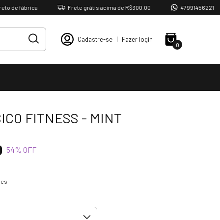
ábrica
Frete grátis acima de R$300,00
47991456221
Cadastre-se
|
Fazer login
0
ICO FITNESS - MINT
0
54
% OFF
hes