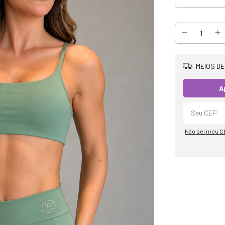
MEIOS DE
A
Não sei meu C