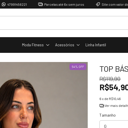
91456221
Parcelas até 6x sem juros
Site com valor direto de f
Moda Fitness
Acessórios
Linha Infantil
TOP BÁS
54
%
OFF
R$119,90
R$54,9
6
x de
R$10,46
Ver mais detal
Tamanho