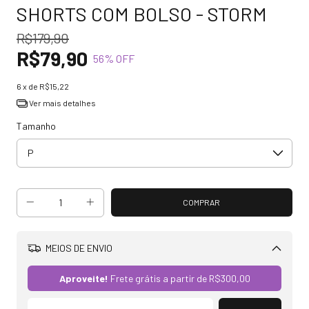
SHORTS COM BOLSO - STORM
R$179,90
R$79,90
56
% OFF
6
x de
R$15,22
Ver mais detalhes
Tamanho
MEIOS DE ENVIO
Alterar CEP
Aproveite!
Frete grátis a partir de
R$300,00