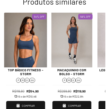
Produtos similares
54
%
OFF
56
%
OFF
TOP BÁSICO FITNESS -
MACAQUINHO COM
LEGGI
STORM
BOLSO - STORM
P
M
G
GG
P
M
G
GG
R$119,90
R$54,90
R$269,90
R$119,90
R$
6
x de
R$10,46
6
x de
R$22,84
COMPRAR
COMPRAR