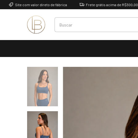
Site com valor direto de fábrica
Frete grátis acima de R$300,00