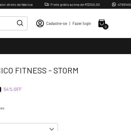
ireto de fábrica
Frete grátis acima de R$300,00
47991456221
Cadastre-se
|
Fazer login
0
ICO FITNESS - STORM
0
54
% OFF
hes