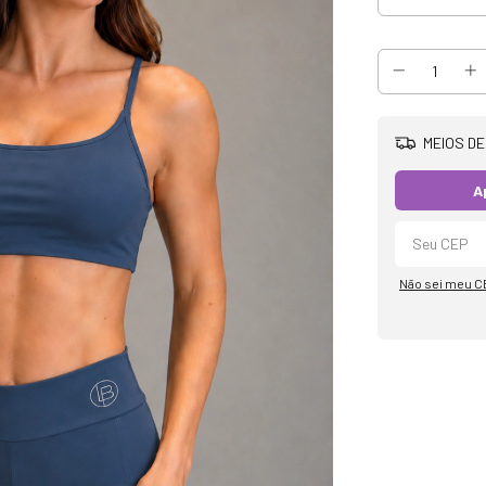
MEIOS DE
A
Não sei meu C