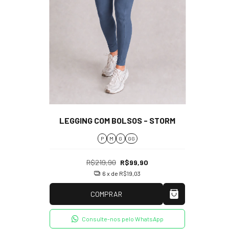
LEGGING COM BOLSOS - STORM
P
M
G
GG
R$219,90
R$99,90
6
x de
R$19,03
COMPRAR
Consulte-nos pelo WhatsApp