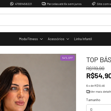
47991456221
Parcelas até 6x sem juros
Site com valor d
Moda Fitness
Acessórios
Linha Infantil
TOP BÁS
54
%
OFF
R$119,90
R$54,9
6
x de
R$10,46
Ver mais detal
Tamanho