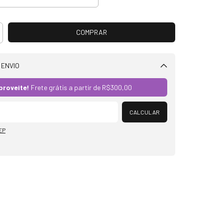
 ENVIO
Alterar CEP
proveite!
Frete grátis a partir de
R$300,00
CALCULAR
EP