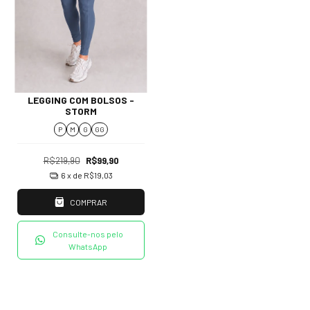
LEGGING COM BOLSOS -
STORM
P
M
G
GG
R$219,90
R$99,90
6
x de
R$19,03
COMPRAR
Consulte-nos pelo
WhatsApp