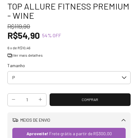
TOP ALLURE FITNESS PREMIUM
- WINE
R$119,90
R$54,90
54
% OFF
6
x de
R$10,46
Ver mais detalhes
Tamanho
MEIOS DE ENVIO
Alterar CEP
Aproveite!
Frete grátis a partir de
R$300,00