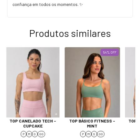
confiança em todos os momentos. ✨
Produtos similares
54
%
OFF
TOP CANELADO TECH -
TOP BÁSICO FITNESS -
TOP 
CUPCAKE
MINT
P
M
G
GG
P
M
G
GG