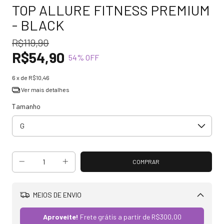
TOP ALLURE FITNESS PREMIUM
- BLACK
R$119,90
R$54,90
54
% OFF
6
x de
R$10,46
Ver mais detalhes
Tamanho
MEIOS DE ENVIO
Alterar CEP
Aproveite!
Frete grátis a partir de
R$300,00