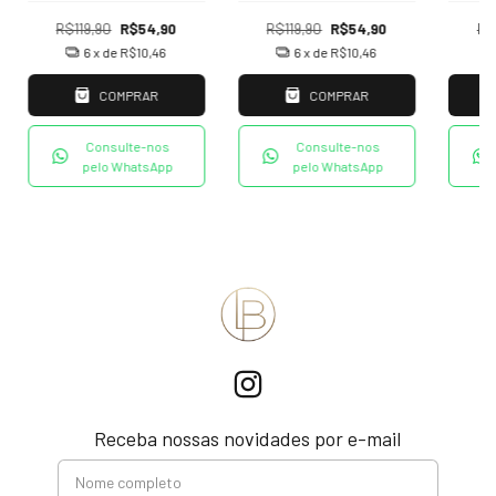
R$119,90
R$54,90
R$119,90
R$54,90
R$
6
x de
R$10,46
6
x de
R$10,46
COMPRAR
COMPRAR
Consulte-nos
Consulte-nos
pelo WhatsApp
pelo WhatsApp
Receba nossas novidades por e-mail