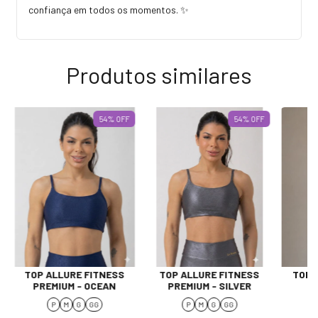
confiança em todos os momentos. ✨
Produtos similares
54
%
OFF
54
%
OFF
TOP ALLURE FITNESS
TOP ALLURE FITNESS
TOP 
PREMIUM - OCEAN
PREMIUM - SILVER
P
M
G
GG
P
M
G
GG