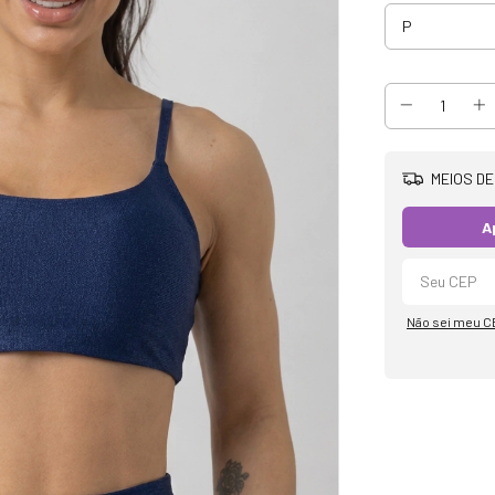
MEIOS DE
A
Não sei meu C