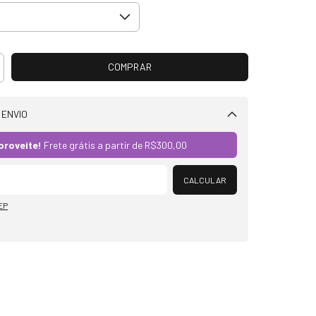
 ENVIO
Alterar CEP
proveite!
Frete grátis a partir de
R$300,00
CALCULAR
EP