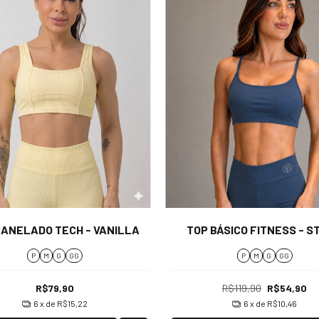
CANELADO TECH - VANILLA
TOP BÁSICO FITNESS - S
P
M
G
GG
P
M
G
GG
R$79,90
R$119,90
R$54,90
6
x de
R$15,22
6
x de
R$10,46