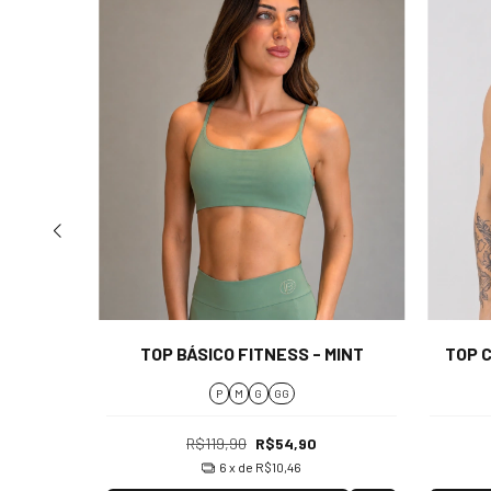
CUPCAKE
TOP BÁSICO FITNESS - MINT
TOP 
P
M
G
GG
R$119,90
R$54,90
6
x de
R$10,46