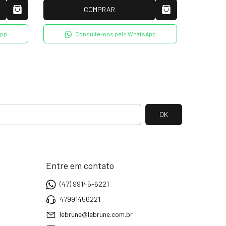
COMPRAR
App
Consulte-nos pelo WhatsApp
Entre em contato
(47) 99145-6221
47991456221
lebrune@lebrune.com.br