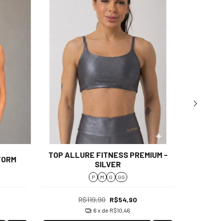
TOP ALLURE FITNESS PREMIUM -
TOP AL
TORM
SILVER
P
M
G
GG
R$119,90
R$54,90
6
x de
R$10,46