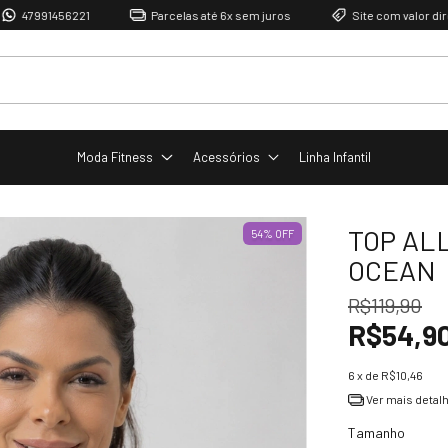
1456221
Parcelas até 6x sem juros
Site com valor direto de fá
Moda Fitness
Acessórios
Linha Infantil
TOP AL
54
%
OFF
OCEAN
R$119,90
R$54,9
6
x de
R$10,46
Ver mais detal
Tamanho