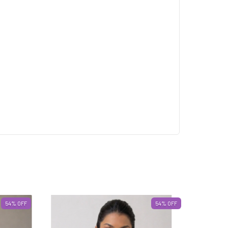
54
%
OFF
54
%
OFF