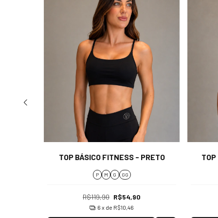
VANILLA
TOP BÁSICO FITNESS - PRETO
TOP 
P
M
G
GG
R$119,90
R$54,90
6
x de
R$10,46