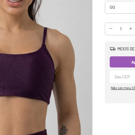
MEIOS DE
A
Não sei meu C