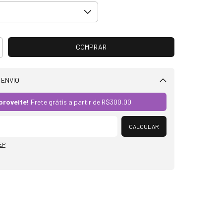
 ENVIO
Alterar CEP
proveite!
Frete grátis a partir de
R$300,00
CALCULAR
EP