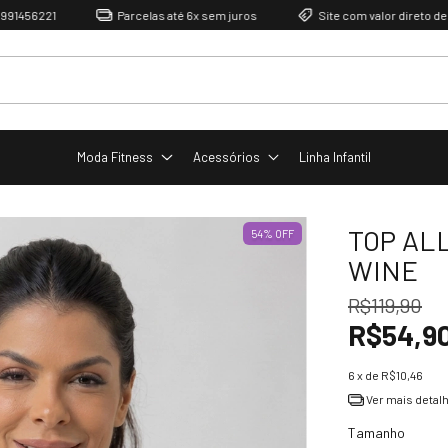
221
Parcelas até 6x sem juros
Site com valor direto de fábrica
Moda Fitness
Acessórios
Linha Infantil
TOP AL
54
%
OFF
WINE
R$119,90
R$54,9
6
x de
R$10,46
Ver mais detal
Tamanho