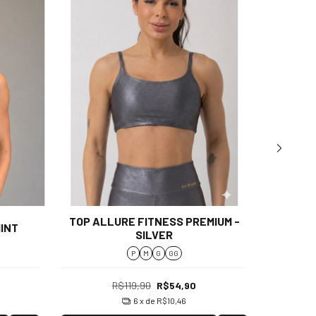
TOP ALLURE FITNESS PREMIUM -
TOP AL
MINT
SILVER
P
M
G
GG
R$119,90
R$54,90
6
x de
R$10,46