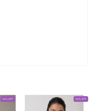
54
%
OFF
54
%
OFF