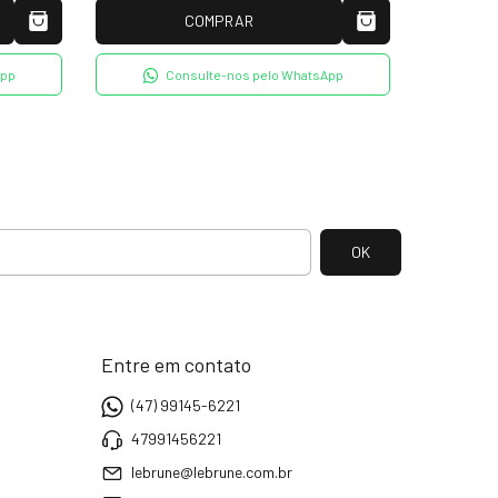
COMPRAR
App
Consulte-nos pelo WhatsApp
Entre em contato
(47) 99145-6221
47991456221
lebrune@lebrune.com.br