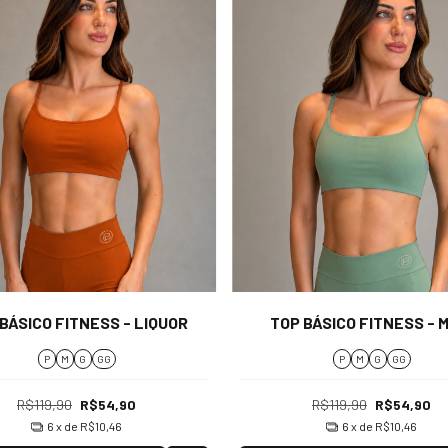
BÁSICO FITNESS - LIQUOR
TOP BÁSICO FITNESS - 
P
M
G
GG
P
M
G
GG
R$119,90
R$54,90
R$119,90
R$54,90
6
x de
R$10,46
6
x de
R$10,46