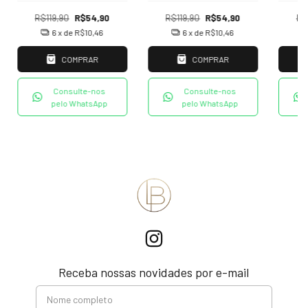
R$119,90
R$54,90
R$119,90
R$54,90
R$
6
x de
R$10,46
6
x de
R$10,46
COMPRAR
COMPRAR
Consulte-nos
Consulte-nos
pelo WhatsApp
pelo WhatsApp
Receba nossas novidades por e-mail