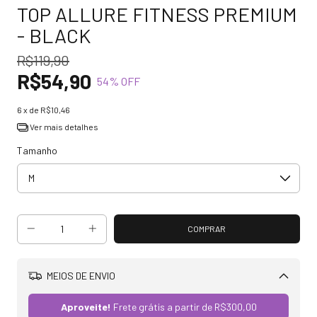
TOP ALLURE FITNESS PREMIUM
- BLACK
R$119,90
R$54,90
54
% OFF
6
x de
R$10,46
Ver mais detalhes
Tamanho
MEIOS DE ENVIO
Alterar CEP
Aproveite!
Frete grátis a partir de
R$300,00