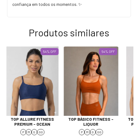
confiança em todos os momentos. ✨
Produtos similares
54
%
OFF
54
%
OFF
TOP ALLURE FITNESS
TOP BÁSICO FITNESS -
TOP 
PREMIUM - OCEAN
LIQUOR
PR
P
M
G
GG
P
M
G
GG