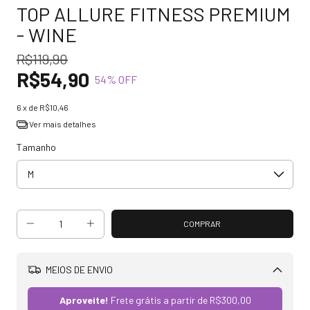
TOP ALLURE FITNESS PREMIUM
- WINE
R$119,90
R$54,90
54
% OFF
6
x de
R$10,46
Ver mais detalhes
Tamanho
MEIOS DE ENVIO
Alterar CEP
Aproveite!
Frete grátis a partir de
R$300,00