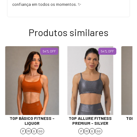
confiança em todos os momentos. ✨
Produtos similares
54
%
OFF
54
%
OFF
TOP BÁSICO FITNESS -
TOP ALLURE FITNESS
TOP 
LIQUOR
PREMIUM - SILVER
P
M
G
GG
P
M
G
GG