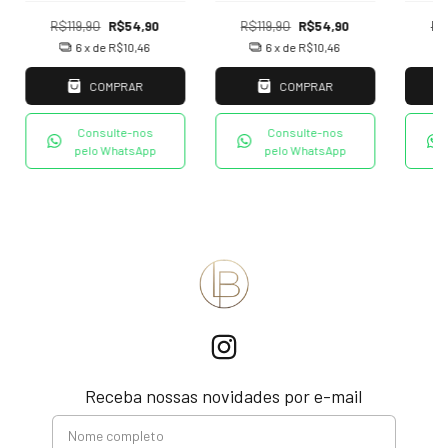
R$119,90
R$54,90
R$119,90
R$54,90
R$
6
x de
R$10,46
6
x de
R$10,46
COMPRAR
COMPRAR
Consulte-nos
Consulte-nos
pelo WhatsApp
pelo WhatsApp
Receba nossas novidades por e-mail