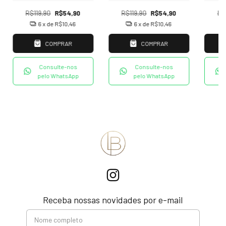
R$119,90
R$54,90
R$119,90
R$54,90
R$
6
x de
R$10,46
6
x de
R$10,46
COMPRAR
COMPRAR
Consulte-nos
Consulte-nos
pelo WhatsApp
pelo WhatsApp
Receba nossas novidades por e-mail