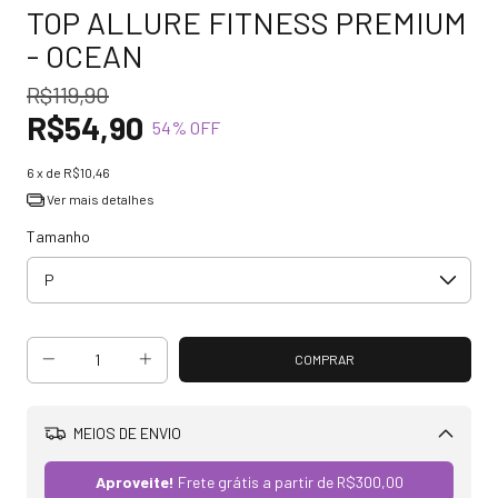
TOP ALLURE FITNESS PREMIUM
- OCEAN
R$119,90
R$54,90
54
% OFF
6
x de
R$10,46
Ver mais detalhes
Tamanho
MEIOS DE ENVIO
Alterar CEP
Aproveite!
Frete grátis a partir de
R$300,00