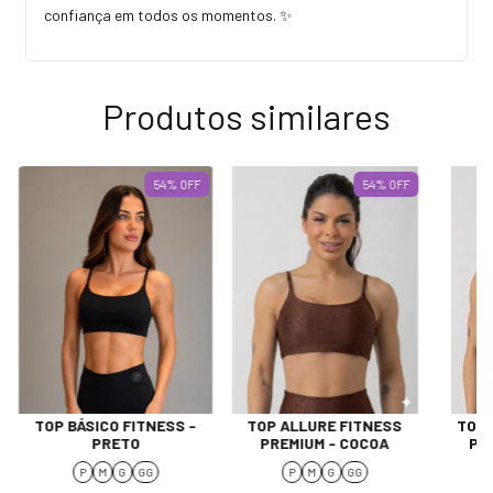
confiança em todos os momentos. ✨
Produtos similares
54
%
OFF
54
%
OFF
TOP BÁSICO FITNESS -
TOP ALLURE FITNESS
TOP 
PRETO
PREMIUM - COCOA
PR
P
M
G
GG
P
M
G
GG