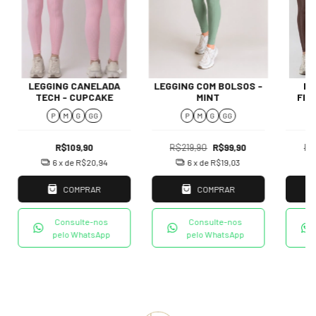
LEGGING CANELADA
LEGGING COM BOLSOS -
LE
TECH - CUPCAKE
MINT
FIT
P
M
G
GG
P
M
G
GG
R$109,90
R$219,90
R$99,90
R$
6
x de
R$20,94
6
x de
R$19,03
COMPRAR
COMPRAR
Consulte-nos
Consulte-nos
pelo WhatsApp
pelo WhatsApp