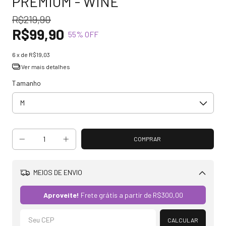
PREMIUM - WINE
R$219,90
R$99,90
55
% OFF
6
x de
R$19,03
Ver mais detalhes
Tamanho
MEIOS DE ENVIO
Alterar CEP
Aproveite!
Frete grátis a partir de
R$300,00
CALCULAR