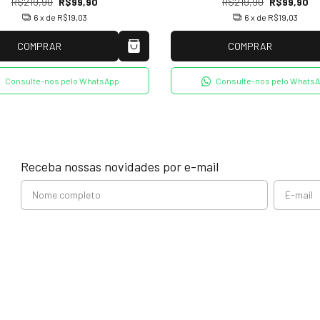
R$219,90
R$99,90
R$219,90
R$99,90
6
x de
R$19,03
6
x de
R$19,03
COMPRAR
COMPRAR
Consulte-nos pelo WhatsApp
Consulte-nos pelo Whats
Receba nossas novidades por e-mail