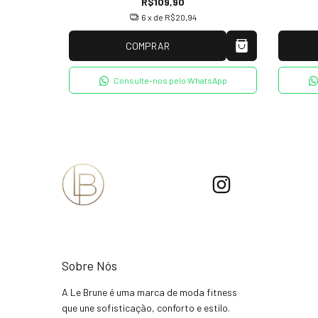
R$109,90
6
x de
R$20,94
COMPRAR
tsApp
Consulte-nos pelo WhatsApp
Sobre Nós
A Le Brune é uma marca de moda fitness
que une sofisticação, conforto e estilo.