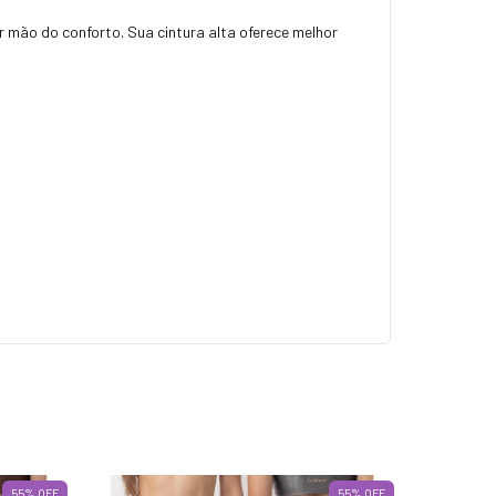
r mão do conforto. Sua cintura alta oferece melhor
55
%
OFF
55
%
OFF