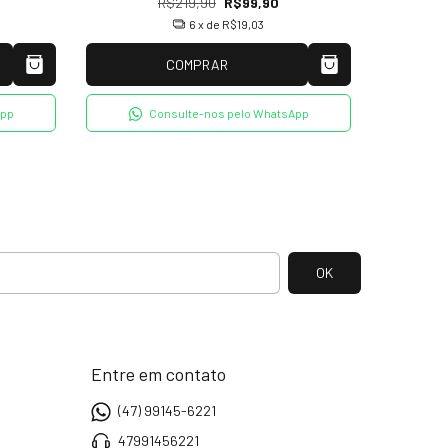
R$219,90
R$99,90
6
x de
R$19,03
COMPRAR
App
Consulte-nos pelo WhatsApp
Entre em contato
(47) 99145-6221
47991456221