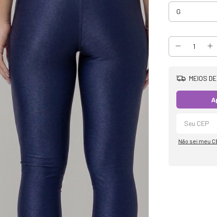
MEIOS DE
A
Não sei meu C