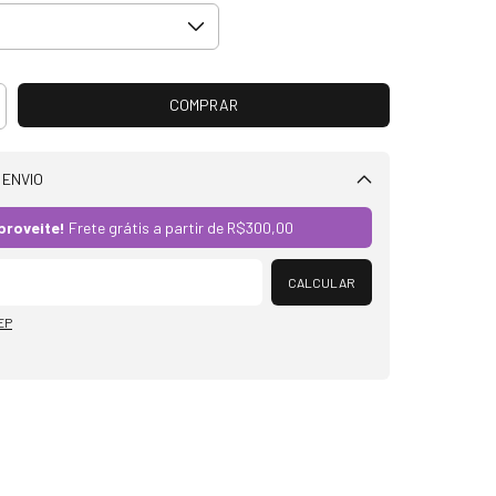
 ENVIO
Alterar CEP
proveite!
Frete grátis a partir de
R$300,00
CALCULAR
EP