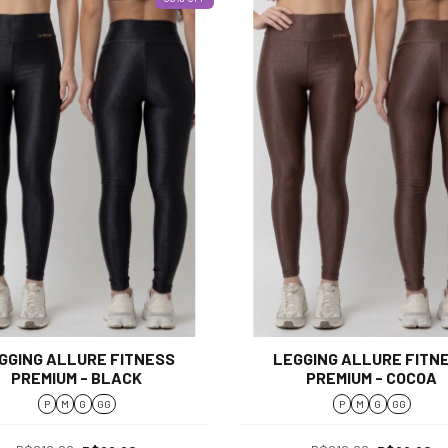
GGING ALLURE FITNESS
LEGGING ALLURE FITN
PREMIUM - BLACK
PREMIUM - COCOA
P
M
G
GG
P
M
G
GG