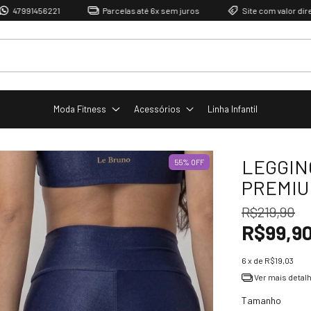
6221
Parcelas até 6x sem juros
Site com valor direto de fábric
Moda Fitness
Acessórios
Linha Infantil
LEGGIN
55
%
OFF
PREMIU
R$219,90
R$99,9
6
x de
R$19,03
Ver mais detal
Tamanho