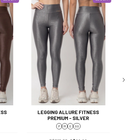
ESS
LEGGING ALLURE FITNESS
LEGG
PREMIUM - SILVER
P
M
G
GG