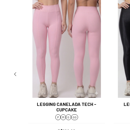
LEGGING CANELADA TECH -
LE
 STORM
CUPCAKE
P
M
G
GG