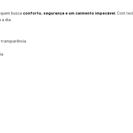
ra quem busca
conforto, segurança e um caimento impecável
. Com tec
 a dia.
o transparência
ia