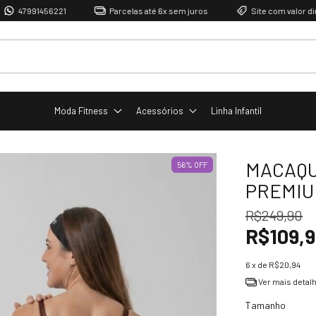
456221
Parcelas até 6x sem juros
Site com valor direto de fábr
Moda Fitness
Acessórios
Linha Infantil
MACAQU
56
%
OFF
PREMIU
R$249,90
R$109,
6
x de
R$20,94
Ver mais detal
Tamanho