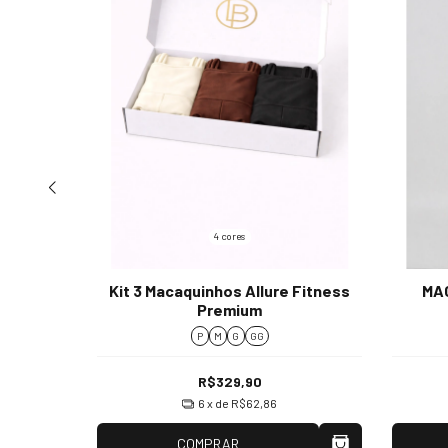
4 cores
TNESS
Kit 3 Macaquinhos Allure Fitness
MA
Premium
P
M
G
GG
R$329,90
6
x de
R$62,86
COMPRAR