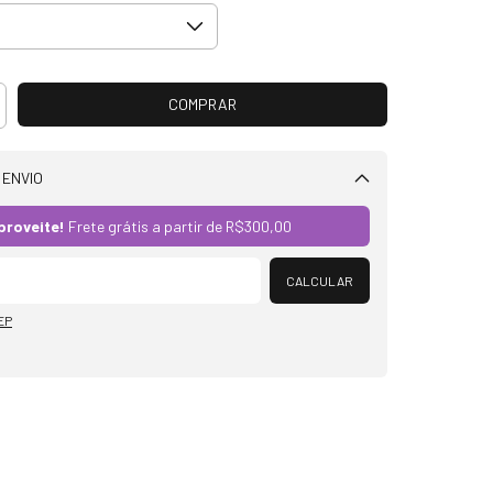
 ENVIO
Alterar CEP
proveite!
Frete grátis a partir de
R$300,00
CALCULAR
EP