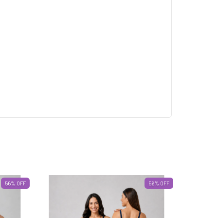
56
%
OFF
56
%
OFF