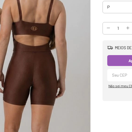
MEIOS DE
A
Não sei meu C