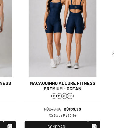
TNESS
MACAQUINHO ALLURE FITNESS
MACAQ
PREMIUM - OCEAN
P
M
G
GG
R$249,90
R$109,90
6
x de
R$20,94
COMPRAR