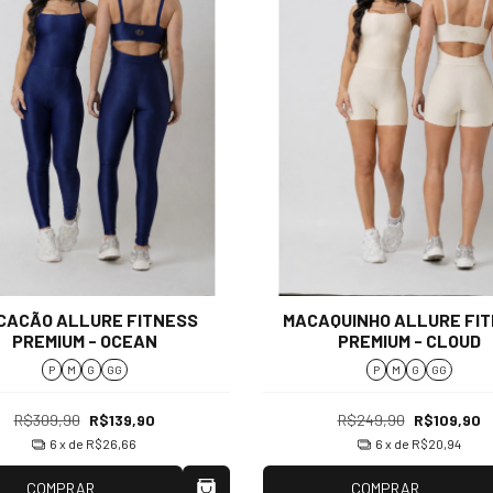
CACÃO ALLURE FITNESS
MACAQUINHO ALLURE FI
PREMIUM - OCEAN
PREMIUM - CLOUD
P
M
G
GG
P
M
G
GG
R$309,90
R$139,90
R$249,90
R$109,90
6
x de
R$26,66
6
x de
R$20,94
COMPRAR
COMPRAR