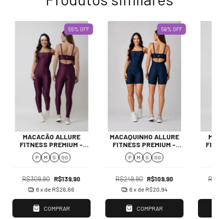
55
%
OFF
56
%
OFF
MACACÃO ALLURE
MACAQUINHO ALLURE
MA
FITNESS PREMIUM -
FITNESS PREMIUM -
FIT
WINE
OCEAN
P
M
G
GG
P
M
G
GG
R$309,90
R$139,90
R$249,90
R$109,90
R$3
6
x de
R$26,66
6
x de
R$20,94
COMPRAR
COMPRAR