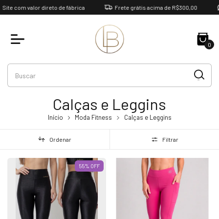
m valor direto de fábrica
Frete grátis acima de R$300,00
4799
0
Calças e Leggins
Início
Moda Fitness
Calças e Leggins
Ordenar
Filtrar
55
%
OFF