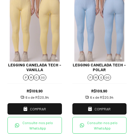
LEGGING CANELADA TECH -
LEGGING CANELADA TECH -
VANILLA
POLAR
P
M
G
GG
P
M
G
GG
R$109,90
R$109,90
6
x de
R$20,94
6
x de
R$20,94
COMPRAR
COMPRAR
Consulte-nos pelo
Consulte-nos pelo
WhatsApp
WhatsApp