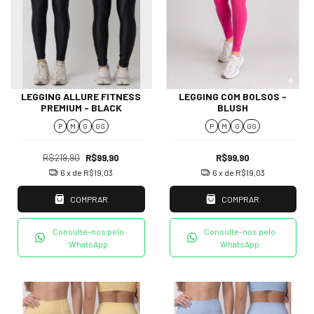
LEGGING ALLURE FITNESS
LEGGING COM BOLSOS -
PREMIUM - BLACK
BLUSH
P
M
G
GG
P
M
G
GG
R$219,90
R$99,90
R$99,90
6
x de
R$19,03
6
x de
R$19,03
COMPRAR
COMPRAR
Consulte-nos pelo
Consulte-nos pelo
WhatsApp
WhatsApp