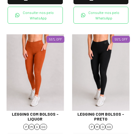
Consulte-nos pelo
Consulte-nos pelo
WhatsApp
WhatsApp
55
%
OFF
55
%
OFF
LEGGING COM BOLSOS -
LEGGING COM BOLSOS -
LIQUOR
PRETO
P
M
G
GG
P
M
G
GG