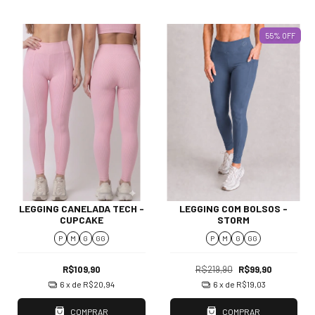
55
%
OFF
LEGGING CANELADA TECH -
LEGGING COM BOLSOS -
CUPCAKE
STORM
P
M
G
GG
P
M
G
GG
R$109,90
R$219,90
R$99,90
6
x de
R$20,94
6
x de
R$19,03
COMPRAR
COMPRAR