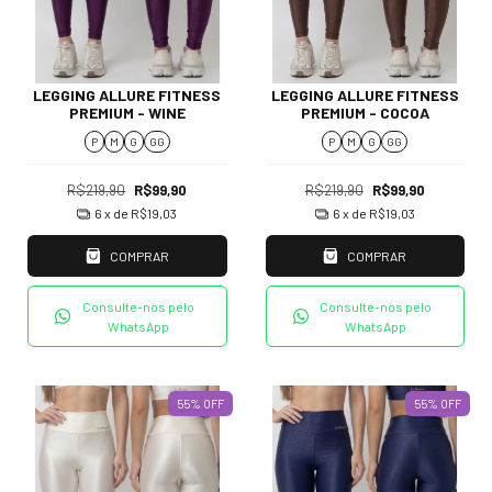
LEGGING ALLURE FITNESS
LEGGING ALLURE FITNESS
PREMIUM - WINE
PREMIUM - COCOA
P
M
G
GG
P
M
G
GG
R$219,90
R$99,90
R$219,90
R$99,90
6
x de
R$19,03
6
x de
R$19,03
COMPRAR
COMPRAR
Consulte-nos pelo
Consulte-nos pelo
WhatsApp
WhatsApp
55
%
OFF
55
%
OFF