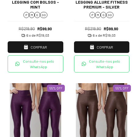
LEGGING COM BOLSOS -
LEGGING ALLURE FITNESS
MINT
PREMIUM - SILVER
P
M
G
GG
P
M
G
GG
R$219,90
R$99,90
R$219,90
R$99,90
6
x de
R$19,03
6
x de
R$19,03
COMPRAR
COMPRAR
Consulte-nos pelo
Consulte-nos pelo
WhatsApp
WhatsApp
55
%
OFF
55
%
OFF