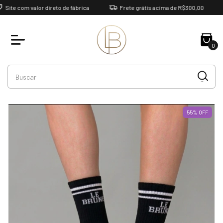
com valor direto de fábrica
Frete grátis acima de R$300,00
47
0
55
%
OFF