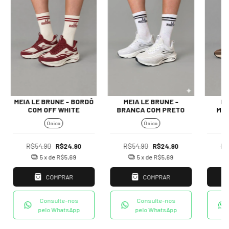
MEIA LE BRUNE - BORDÔ
MEIA LE BRUNE -
ME
COM OFF WHITE
BRANCA COM PRETO
MA
Único
Único
R$54,90
R$24,90
R$54,90
R$24,90
R$
5
x de
R$5,69
5
x de
R$5,69
COMPRAR
COMPRAR
Consulte-nos
Consulte-nos
pelo WhatsApp
pelo WhatsApp