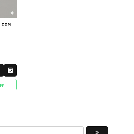
A COM
App