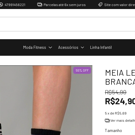
456221
Parcelas até 6x sem juros
Site com valor direto de fáb
Moda Fitness
Acessórios
Linha Infantil
MEIA L
55
%
OFF
BRANC
R$54,90
R$24,9
5
x de
R$5,69
Ver mais detal
Tamanho