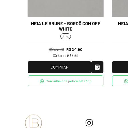
MEIA LE BRUNE - BORDÔ COM OFF
MEIA
WHITE
Único
R$54,90
R$24,90
5
x de
R$5,69
COMPRAR
Consulte-nos pelo WhatsApp