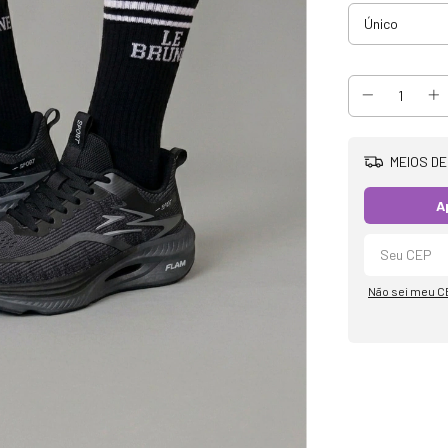
MEIOS DE
A
Não sei meu C