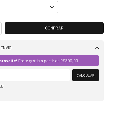
 ENVIO
Alterar CEP
proveite!
Frete grátis a partir de
R$300,00
CALCULAR
EP